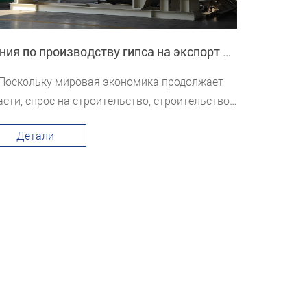
Линия по производству гипса на экспорт во Вьетнам
Поскольку мировая экономика продолжает
асти, спрос на строительство, строительство
рог и связанные с ними проекты во Вьетнаме
Детали
п