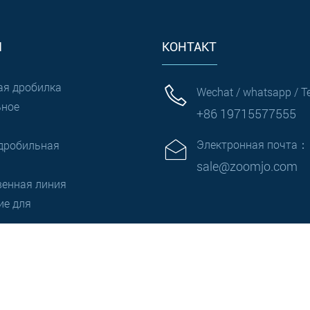
Я
КОНТАКТ
ая дробилка
Wechat / whatsapp / 
ьное
+86 19715577555
Электронная почта：
дробильная
sale@zoomjo.com
венная линия
ие для
я
е права ©1995-2025 ZOOMJO GROUP |
Политика конфиденц